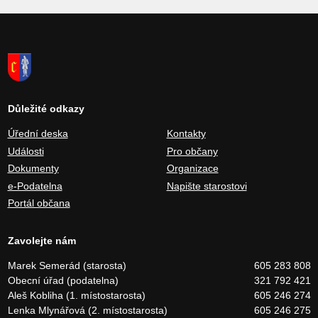
Důležité odkazy
Úřední deska
Kontakty
Události
Pro občany
Dokumenty
Organizace
e-Podatelna
Napište starostovi
Portál občana
Zavolejte nám
Marek Semerád (starosta)
605 283 808
Obecní úřad (podatelna)
321 792 421
Aleš Kobliha (1. místostarosta)
605 246 274
Lenka Mlynářová (2. místostarosta)
605 246 275