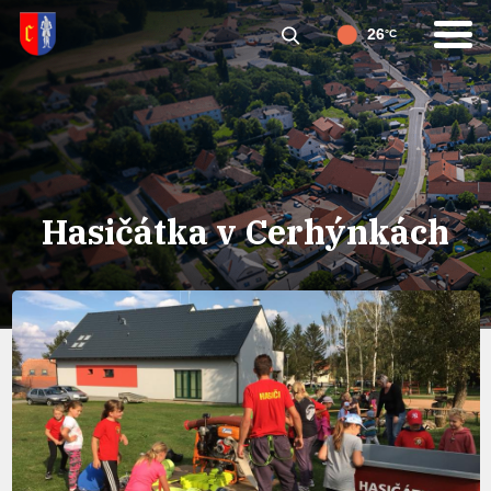
26
°C
Hasičátka v Cerhýnkách