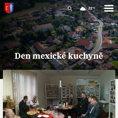
22
°C
Den mexické kuchyně