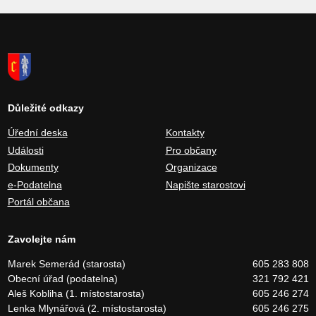
Důležité odkazy
Úřední deska
Kontakty
Události
Pro občany
Dokumenty
Organizace
e-Podatelna
Napište starostovi
Portál občana
Zavolejte nám
Marek Semerád (starosta)
605 283 808
Obecní úřad (podatelna)
321 792 421
Aleš Kobliha (1. místostarosta)
605 246 274
Lenka Mlynářová (2. místostarosta)
605 246 275