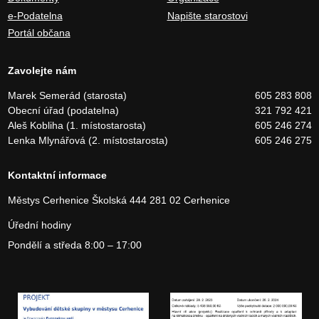
e-Podatelna
Napište starostovi
Portál občana
Zavolejte nám
Marek Semerád (starosta)
605 283 808
Obecní úřad (podatelna)
321 792 421
Aleš Kobliha (1. místostarosta)
605 246 274
Lenka Mlynářová (2. místostarosta)
605 246 275
Kontaktní informace
Městys Cerhenice
Školská 444
281 02 Cerhenice
Úřední hodiny
Pondělí a středa 8:00 – 17:00