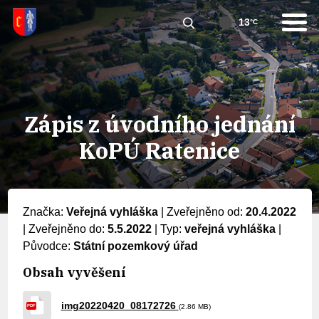
13
°C
Zápis z úvodního jednání
KoPÚ Ratenice
Značka:
Veřejná vyhláška
|
Zveřejněno od:
20.4.2022
|
Zveřejněno do:
5.5.2022
|
Typ:
veřejná vyhláška
|
Původce:
Státní pozemkový úřad
Obsah vyvěšení
img20220420_08172726
(2.86 MB)
PDF