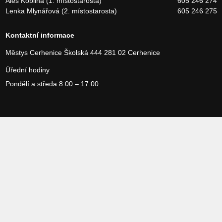
Aleš Kobliha (1. místostarosta)
605 246 274
Lenka Mlynářová (2. místostarosta)
605 246 275
Kontaktní informace
Městys Cerhenice
Školská 444
281 02 Cerhenice
Úřední hodiny
Pondělí a středa 8:00 – 17:00
Copyright 2026 Městys Cerhenice, vytvořilo studio
Webservices
Povinné informace
Prohlášení o přístupnosti