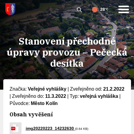
28
°C
Stanovení přechodné
úpravy provozu – Pečecká
desítka
Značka:
Veřejné vyhlášky
|
Zveřejněno od:
21.2.2022
|
Zveřejněno do:
11.3.2022
|
Typ:
veřejná vyhláška
|
Původce:
Město Kolín
Obsah vyvěšení
img20220223_14232630
(0.64 KB)
PDF