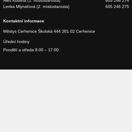
Aleš Kobliha (1. místostarosta)
605 246 274
Lenka Mlynářová (2. místostarosta)
605 246 275
Kontaktní informace
Městys Cerhenice
Školská 444
281 02 Cerhenice
Úřední hodiny
Pondělí a středa 8:00 – 17:00
Copyright 2026 Městys Cerhenice, vytvořilo studio
Webservices
Povinné informace
Prohlášení o přístupnosti