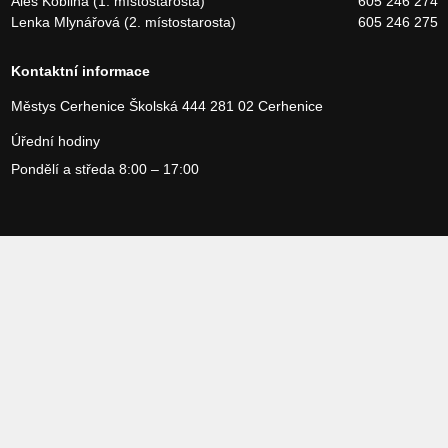
Aleš Kobliha (1. místostarosta)
605 246 274
Lenka Mlynářová (2. místostarosta)
605 246 275
Kontaktní informace
Městys Cerhenice
Školská 444
281 02 Cerhenice
Úřední hodiny
Pondělí a středa 8:00 – 17:00
Copyright 2026 Městys Cerhenice, vytvořilo studio
Webservices
Povinné informace
Prohlášení o přístupnosti