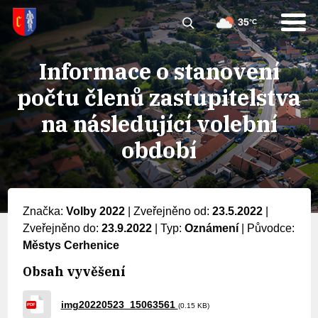
35
°C
Informace o stanovení
počtu členů zastupitelstva
na následující volební
období
Značka:
Volby 2022
|
Zveřejněno od:
23.5.2022
|
Zveřejněno do:
23.9.2022
|
Typ:
Oznámení
|
Původce:
Městys Cerhenice
Obsah vyvěšení
img20220523_15063561
(0.15 KB)
PDF