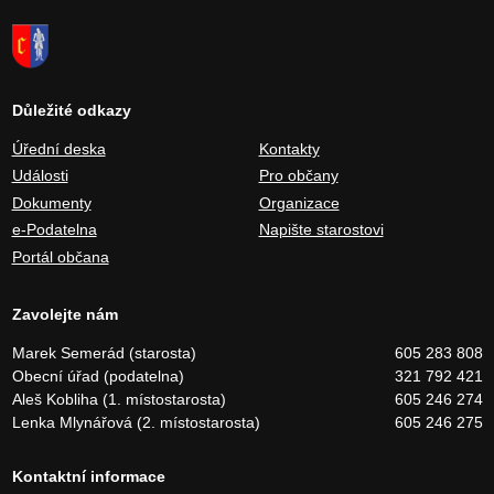
Důležité odkazy
Úřední deska
Kontakty
Události
Pro občany
Dokumenty
Organizace
e-Podatelna
Napište starostovi
Portál občana
Zavolejte nám
Marek Semerád (starosta)
605 283 808
Obecní úřad (podatelna)
321 792 421
Aleš Kobliha (1. místostarosta)
605 246 274
Lenka Mlynářová (2. místostarosta)
605 246 275
Kontaktní informace