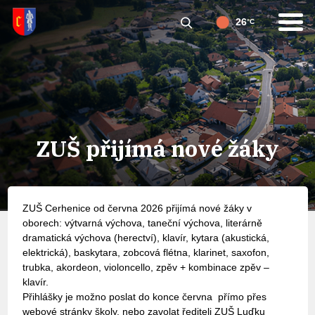
26
°C
ZUŠ přijímá nové žáky
ZUŠ Cerhenice od června 2026 přijímá nové žáky v
oborech: výtvarná výchova, taneční výchova, literárně
dramatická výchova (herectví), klavír, kytara (akustická,
elektrická), baskytara, zobcová flétna, klarinet, saxofon,
trubka, akordeon, violoncello, zpěv + kombinace zpěv –
klavír.
Přihlášky je možno poslat do konce června přímo přes
webové stránky školy, nebo zavolat řediteli ZUŠ Luďku