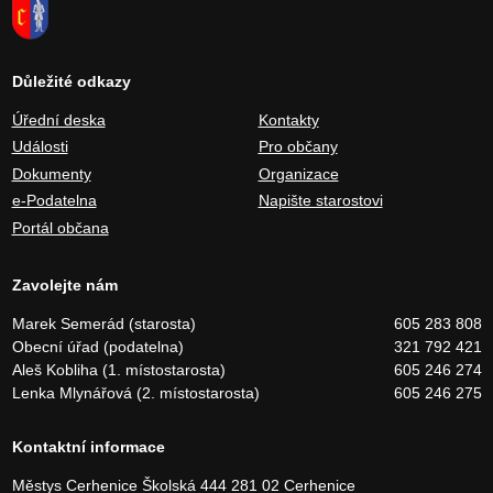
Důležité odkazy
Úřední deska
Kontakty
Události
Pro občany
Dokumenty
Organizace
e-Podatelna
Napište starostovi
Portál občana
Zavolejte nám
Marek Semerád (starosta)
605 283 808
Obecní úřad (podatelna)
321 792 421
Aleš Kobliha (1. místostarosta)
605 246 274
Lenka Mlynářová (2. místostarosta)
605 246 275
Kontaktní informace
Městys Cerhenice
Školská 444
281 02 Cerhenice