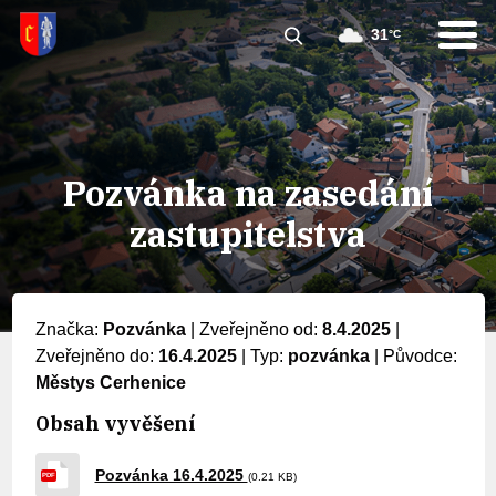
31
°C
Pozvánka na zasedání
zastupitelstva
Značka:
Pozvánka
|
Zveřejněno od:
8.4.2025
|
Zveřejněno do:
16.4.2025
|
Typ:
pozvánka
|
Původce:
Městys Cerhenice
Obsah vyvěšení
Pozvánka 16.4.2025
(0.21 KB)
PDF