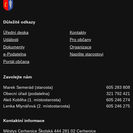
Důležité odkazy
Úřední deska
Kontakty
Události
Pro občany
Dokumenty
Organizace
e-Podatelna
Napište starostovi
Portál občana
Zavolejte nám
Marek Semerád (starosta)
605 283 808
Obecní úřad (podatelna)
321 792 421
Aleš Kobliha (1. místostarosta)
605 246 274
Lenka Mlynářová (2. místostarosta)
605 246 275
Kontaktní informace
Městys Cerhenice
Školská 444
281 02 Cerhenice