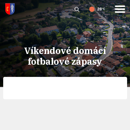
28
°C
Víkendové domácí
fotbalové zápasy