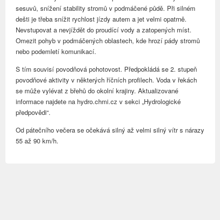
sesuvů, snížení stability stromů v podmáčené půdě. Při silném
dešti je třeba snížit rychlost jízdy autem a jet velmi opatrně.
Nevstupovat a nevjíždět do proudící vody a zatopených míst.
Omezit pohyb v podmáčených oblastech, kde hrozí pády stromů
nebo podemletí komunikací.
S tím souvisí p
ovodňová pohotovost.
Předpokládá se
2. stupeň
povodňové aktivity v některých říčních profilech. Voda v řekách
se může vylévat z břehů do okolní krajiny. Aktualizované
informace najdete na hydro.chmi.cz v sekci „Hydrologické
předpovědi“.
Od pátečního večera se očekává silný až velmi silný vítr s nárazy
55 až 90 km/h.