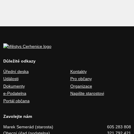
Důležité odkazy
Úřední deska
Kontakty
Události
Pro občany
Dokumenty
Organizace
e-Podatelna
Napište starostovi
Portál občana
Zavolejte nám
Marek Semerád (starosta)
605 283 808
Obecní úřad (podatelna)
321 792 421