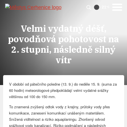
21
°C
Velmi vydatný déšť,
povodňová pohotovost na
2. stupni, následně silný
vítr
V období od pátečního poledne (13. 9.) do neděle 15. 9. (suma za
60 hodin) meteorologové předpokládají velmi vydatné srážky
většinou od 100 do 150 mm.
To znamená zvýšený odtok vody z krajiny, průtoky vody přes
komunikace, zanesení komunikací unášeným materiálem.
Snížená viditelnost a riziko aquaplaningu. Zhoršený odvod
srážkové vody kanalizací. Riziko podmáčení a následných