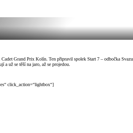
Cadet Grand Prix Kolín. Ten připravil spolek Start 7 – odbočka Svazu 
í a už se těší na jaro, až se projedou.
s“ click_action=“lightbox“]