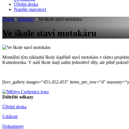
Úřední deska
Napište starostovi
Domů
Aktuality
Ve škole staví motokáru
Ve škole staví motokáru
Montážní tým základní školy úspěšně staví motokáru v rámci projektu 
Kutnohorska. V naší škole mají zatím jednotlivé díly, ale pilně pokračuj
[lsvr_gallery images=“451,452,453″ items_per_row=“4″ masonry=“ye
Důležité odkazy
Úřední deska
Události
Dokumenty