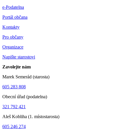
e-Podatelna
Portál občana
Kontakty
Pro občany
Organizace
Napište starostovi
Zavolejte nám
Marek Semerád (starosta)
605 283 808
Obecní úřad (podatelna)
321 792 421
Aleš Kobliha (1. místostarosta)
605 246 274