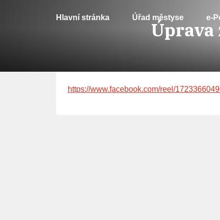
Hlavní stránka
Úřad městyse
e-P
Úprava 
https://www.facebook.com/reel/172336604