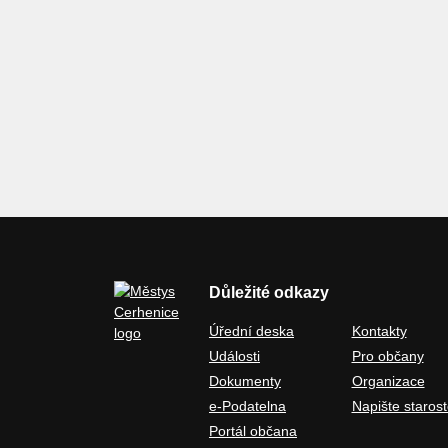
Důležité odkazy
Úřední deska
Kontakty
Události
Pro občany
Dokumenty
Organizace
e-Podatelna
Napište starost
Portál občana