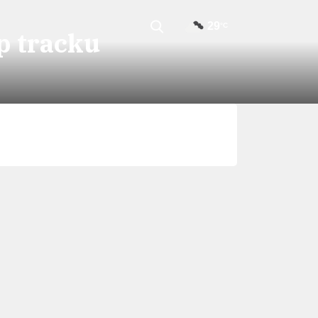
29
°C
p tracku