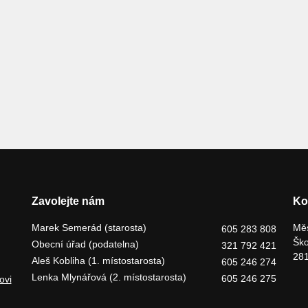
Zavolejte nám
Ko
Marek Semerád (starosta)
Měs
605 283 808
Ško
Obecní úřad (podatelna)
321 792 421
281
Aleš Kobliha (1. místostarosta)
605 246 274
Lenka Mlynářová (2. místostarosta)
605 246 275
ovi