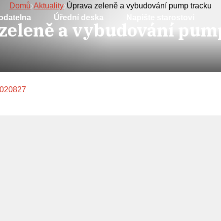
Domů
Aktuality
Úprava zeleně a vybudování pump tracku
odatelna
Úřední deska
Napište starostovi
zeleně a vybudování pum
9020827