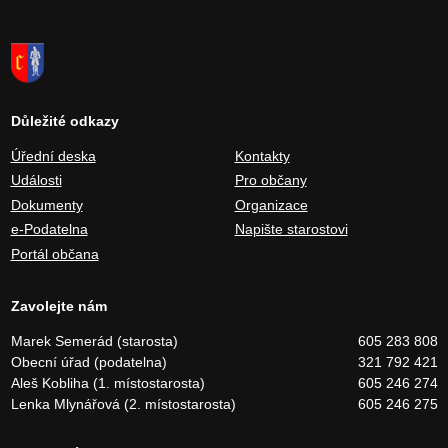
Důležité odkazy
Úřední deska
Kontakty
Události
Pro občany
Dokumenty
Organizace
e-Podatelna
Napište starostovi
Portál občana
Zavolejte nám
Marek Semerád (starosta)
605 283 808
Obecní úřad (podatelna)
321 792 421
Aleš Kobliha (1. místostarosta)
605 246 274
Lenka Mlynářová (2. místostarosta)
605 246 275