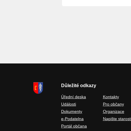
Důležité odkazy
Úřední deska
Kontakty
Události
Pro občany
Dokumenty
Organizace
e-Podatelna
Napište starost
Portál občana