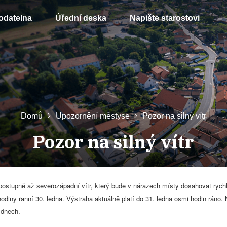
odatelna
Úřední deska
Napište starostovi
Domů
Upozornění městyse
Pozor na silný vítr
Pozor na silný vítr
 postupně až severozápadní vítr,
který
bude v nárazech místy dosahovat
rych
odiny ranní 30. ledna. Výstraha aktuálně platí do 31. ledna osmi hodin ráno.
 dnech.