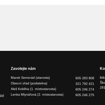
Zavolejte nám
Ko
Marek Semerád (starosta)
Měs
605 283 808
Ško
Obecní úřad (podatelna)
321 792 421
281
Aleš Kobliha (1. místostarosta)
605 246 274
Lenka Mlynářová (2. místostarosta)
605 246 275
ovi