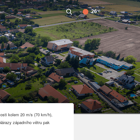
26
°C
losti
kolem 20 m/s (70 km/h),
 Nárazy západního větru pak