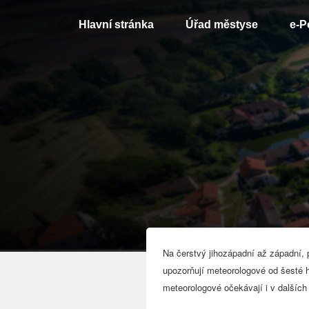
Hlavní stránka
Úřad městyse
e-P
Na č
erstvý jihozápadní až západní,
upozorňují meteorologové od šesté h
meteorologové očekávají i v dalších