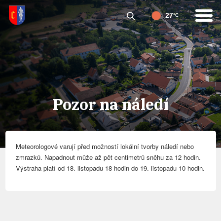
27
°C
Pozor na náledí
Meteorologové varují před možností lokální tvorby náledí nebo
zmrazků. Napadnout může až pět centimetrů sněhu za 12 hodin.
Výstraha platí od 1
8.
listopadu
18
hodin do 1
9.
listopadu
10
hodin.