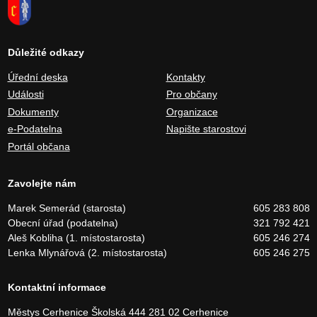
Důležité odkazy
Úřední deska
Kontakty
Události
Pro občany
Dokumenty
Organizace
e-Podatelna
Napište starostovi
Portál občana
Zavolejte nám
Marek Semerád (starosta)
605 283 808
Obecní úřad (podatelna)
321 792 421
Aleš Kobliha (1. místostarosta)
605 246 274
Lenka Mlynářová (2. místostarosta)
605 246 275
Kontaktní informace
Městys Cerhenice
Školská 444
281 02 Cerhenice