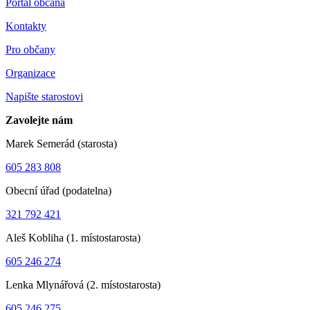
Portál občana
Kontakty
Pro občany
Organizace
Napište starostovi
Zavolejte nám
Marek Semerád (starosta)
605 283 808
Obecní úřad (podatelna)
321 792 421
Aleš Kobliha (1. místostarosta)
605 246 274
Lenka Mlynářová (2. místostarosta)
605 246 275