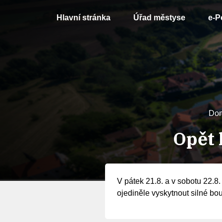
Hlavní stránka
Úřad městyse
e-P
Do
Opět 
V pátek 21.8. a v sobotu 22.8.
ojediněle vyskytnout silné bou