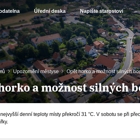
odatelna
Úřední deska
Napište starostovi
mů
Upozornění městyse
Opět horko a možnost silných bo
horko a možnost silných 
 nejvyšší denní teploty místy překročí 31 °C. V sobotu se při p
řky.