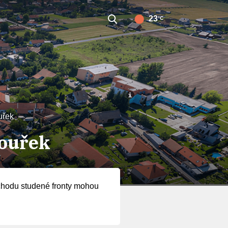
23
°C
uřek
bouřek
řechodu studené fronty mohou