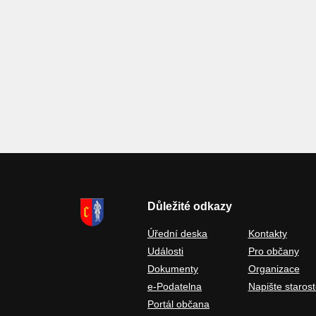
Důležité odkazy
Úřední deska
Kontakty
Události
Pro občany
Dokumenty
Organizace
e-Podatelna
Napište starost
Portál občana