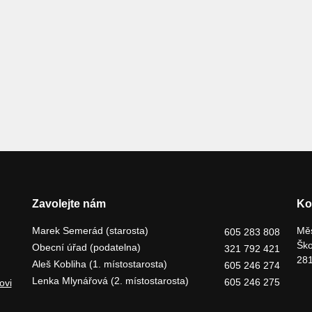
Zavolejte nám
Ko
Marek Semerád (starosta)
Měs
605 283 808
Ško
Obecní úřad (podatelna)
321 792 421
281
Aleš Kobliha (1. místostarosta)
605 246 274
Lenka Mlynářová (2. místostarosta)
605 246 275
ovi