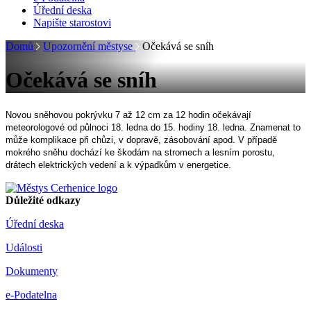
Úřední deska
Napište starostovi
Domů
Upozornění městyse
Očekává se sníh
Očekává se sníh
Novou sněhovou pokrývku 7 až 12 cm za 12 hodin očekávají
meteorologové od půlnoci 18. ledna do 15. hodiny 18. ledna. Znamenat to
může komplikace při chůzi, v dopravě, zásobování apod. V případě
mokrého sněhu dochází ke škodám na stromech a lesním porostu,
drátech elektrických vedení a k výpadkům v energetice.
Důležité odkazy
Úřední deska
Události
Dokumenty
e-Podatelna