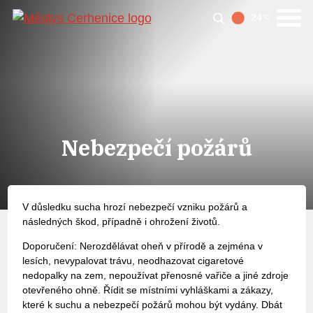
24
°C
Nebezpečí požárů
V důsledku sucha hrozí nebezpečí vzniku požárů a
následných škod, případně i ohrožení životů.
Doporučení: Nerozdělávat oheň v přírodě a zejména v
lesích, nevypalovat trávu, neodhazovat cigaretové
nedopalky na zem, nepoužívat přenosné vařiče a jiné zdroje
otevřeného ohně. Řídit se místními vyhláškami a zákazy,
které k suchu a nebezpečí požárů mohou být vydány. Dbát