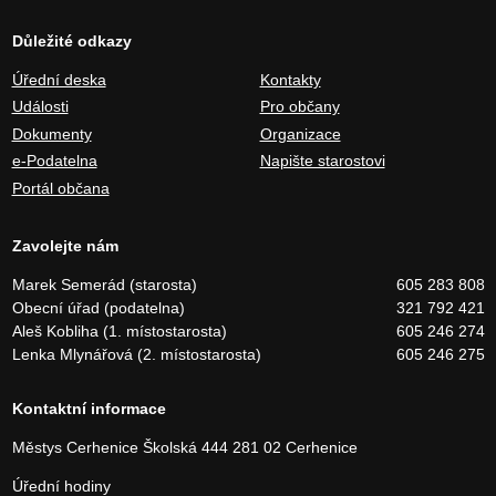
Důležité odkazy
Úřední deska
Kontakty
Události
Pro občany
Dokumenty
Organizace
e-Podatelna
Napište starostovi
Portál občana
Zavolejte nám
Marek Semerád (starosta)
605 283 808
Obecní úřad (podatelna)
321 792 421
Aleš Kobliha (1. místostarosta)
605 246 274
Lenka Mlynářová (2. místostarosta)
605 246 275
Kontaktní informace
Městys Cerhenice
Školská 444
281 02 Cerhenice
Úřední hodiny