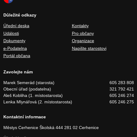
Důležité odkazy
Úřední deska
Kontakty
Události
Pro občany
Dokumenty
Organizace
e-Podatelna
Napište starostovi
Portál občana
Zavolejte nám
Marek Semerád (starosta)
605 283 808
Obecní úřad (podatelna)
321 792 421
Aleš Kobliha (1. místostarosta)
605 246 274
Lenka Mlynářová (2. místostarosta)
605 246 275
Kontaktní informace
Městys Cerhenice
Školská 444
281 02 Cerhenice