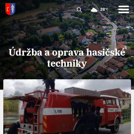
28
°C
Údržba a oprava hasičské
techniky