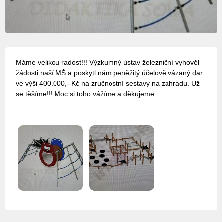
Máme velikou radost!!! Výzkumný ústav železniční vyhověl
žádosti naší MŠ a poskytl nám peněžitý účelově vázaný dar
ve výši 400.000,- Kč na zručnostní sestavy na zahradu. Už
se těšíme!!! Moc si toho vážíme a děkujeme.