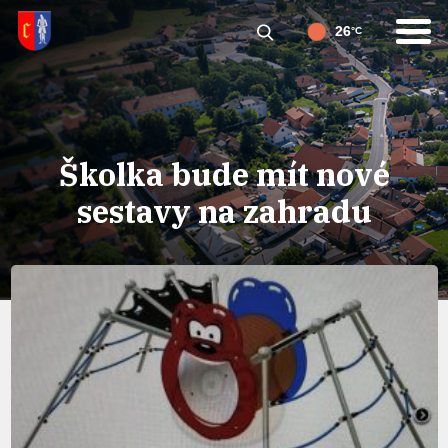
26
°C
Školka bude mít nové
sestavy na zahradu