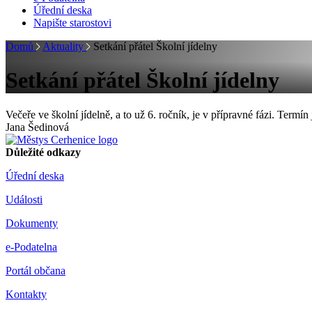
Úřední deska
Napište starostovi
Domů
Aktuality
Setkání přátel Školní jídelny
Setkání přátel Školní jídelny
Večeře ve školní jídelně, a to už 6. ročník, je v přípravné fázi. Te
Jana Šedinová
Důležité odkazy
Úřední deska
Události
Dokumenty
e-Podatelna
Portál občana
Kontakty