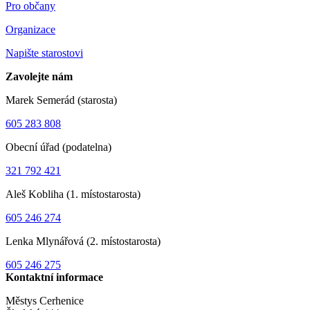
Pro občany
Organizace
Napište starostovi
Zavolejte nám
Marek Semerád (starosta)
605 283 808
Obecní úřad (podatelna)
321 792 421
Aleš Kobliha (1. místostarosta)
605 246 274
Lenka Mlynářová (2. místostarosta)
605 246 275
Kontaktní informace
Městys Cerhenice