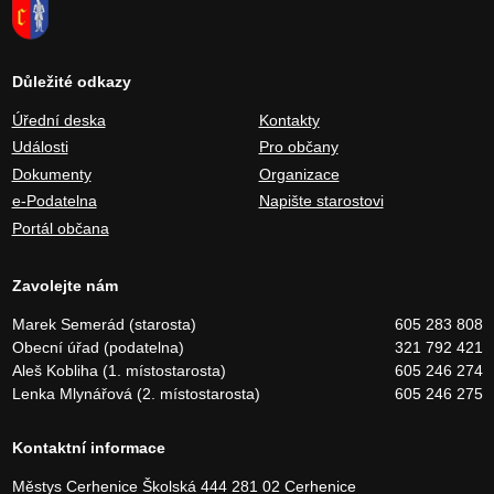
Důležité odkazy
Úřední deska
Kontakty
Události
Pro občany
Dokumenty
Organizace
e-Podatelna
Napište starostovi
Portál občana
Zavolejte nám
Marek Semerád (starosta)
605 283 808
Obecní úřad (podatelna)
321 792 421
Aleš Kobliha (1. místostarosta)
605 246 274
Lenka Mlynářová (2. místostarosta)
605 246 275
Kontaktní informace
Městys Cerhenice
Školská 444
281 02 Cerhenice