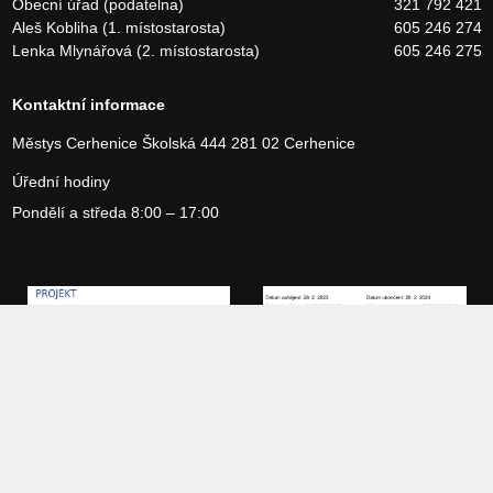
Obecní úřad (podatelna)
321 792 421
Aleš Kobliha (1. místostarosta)
605 246 274
Lenka Mlynářová (2. místostarosta)
605 246 275
Kontaktní informace
Městys Cerhenice
Školská 444
281 02 Cerhenice
Úřední hodiny
Pondělí a středa 8:00 – 17:00
Copyright 2026 Městys Cerhenice, vytvořilo studio
Webservices