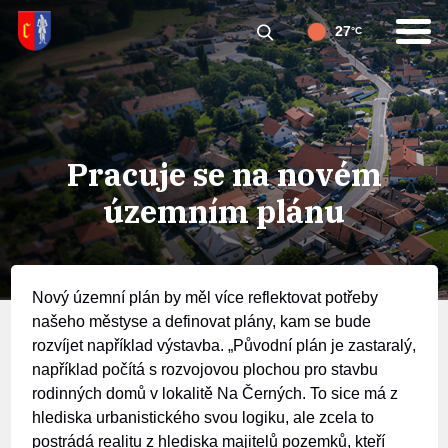
27
°C
Pracuje se na novém
územním plánu
Nový územní plán by měl více reflektovat potřeby
našeho městyse a definovat plány, kam se bude
rozvíjet například výstavba. „Původní plán je zastaralý,
například počítá s rozvojovou plochou pro stavbu
rodinných domů v lokalitě Na Černých. To sice má z
hlediska urbanistického svou logiku, ale zcela to
postrádá realitu z hlediska majitelů pozemků, kteří