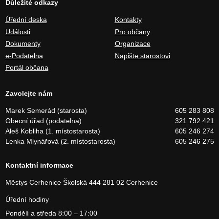
Důležité odkazy
Úřední deska
Kontakty
Události
Pro občany
Dokumenty
Organizace
e-Podatelna
Napište starostovi
Portál občana
Zavolejte nám
Marek Semerád (starosta)
605 283 808
Obecní úřad (podatelna)
321 792 421
Aleš Kobliha (1. místostarosta)
605 246 274
Lenka Mlynářová (2. místostarosta)
605 246 275
Kontaktní informace
Městys Cerhenice
Školská 444
281 02 Cerhenice
Úřední hodiny
Pondělí a středa 8:00 – 17:00