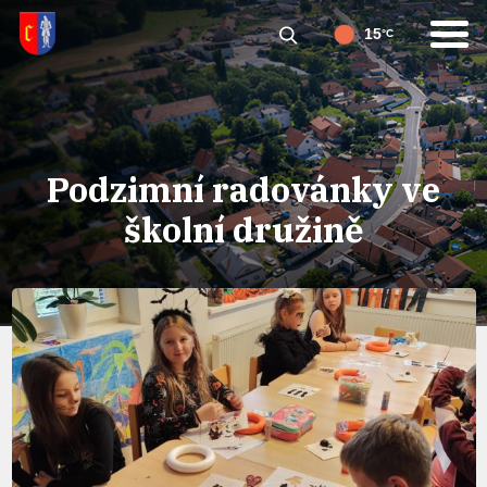
15
°C
Podzimní radovánky ve
školní družině