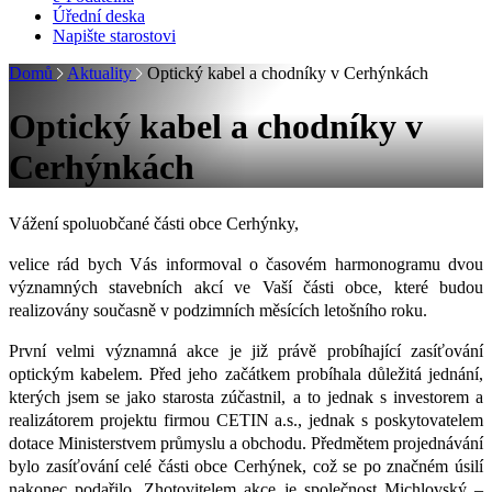
Úřední deska
Napište starostovi
Domů
Aktuality
Optický kabel a chodníky v Cerhýnkách
Optický kabel a chodníky v
Cerhýnkách
Vážení spoluobčané části obce Cerhýnky,
velice rád bych Vás informoval o časovém harmonogramu dvou
významných stavebních akcí ve Vaší části obce, které budou
realizovány současně v podzimních měsících letošního roku.
První velmi významná akce je již právě probíhající zasíťování
optickým kabelem. Před jeho začátkem probíhala důležitá jednání,
kter
ých
jsem se jako starosta zúčastnil, a to jednak s investorem a
realizátorem projektu firmou CETIN a.s., jednak s poskytovatelem
dotace Ministerstvem průmyslu a obchodu. Předmětem projednávání
bylo zasíťování celé části obce Cerhýnek, což se po značném úsilí
nakonec podařilo. Zhotovitelem akce je společnost Michlovský –