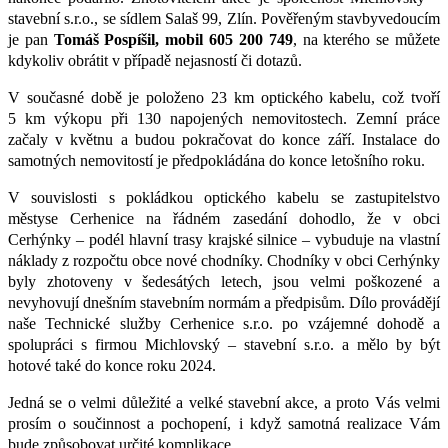
stavební s.r.o., se sídlem Salaš 99, Zlín. Pověřeným stavbyvedoucím
je pan
Tomáš Pospíšil, mobil 605 200 749
,
na kterého se můžete
kdykoliv obrátit v případě nejasností či dotazů.
V současné době je položeno 23 km optického kabelu, což tvoří
5 km výkopu při 130 napojených nemovitostech. Zemní práce
začaly v květnu a budou pokračovat do konce září. Instalace do
samotných nemovitostí je předpokládána do konce letošního roku.
V souvislosti s pokládkou optického kabelu se zastupitelstvo
městyse Cerhenice na řádném zasedání dohodlo, že v obci
Cerhýnky – podél hlavní trasy krajské silnice – vybuduje na vlastní
náklady z rozpočtu obce nové chodníky. Chodníky v obci Cerhýnky
byly zhotoveny v šedesátých letech, jsou velmi poškozené a
nevyhovují dnešním stavebním normám a předpisům. Dílo provádějí
naše Technické služby Cerhenice s.r.o. po vzájemné dohodě a
spolupráci s firmou Michlovský – stavební s.r.o. a mělo by být
hotové také do konce roku 2024.
Jedná se o velmi důležité a velké stavební akce, a proto Vás velmi
prosím o součinnost a pochopení, i když samotná realizace Vám
bude způsobovat určité komplikace.