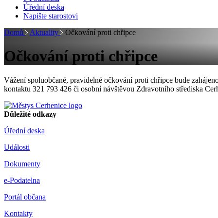
Úřední deska
Napište starostovi
Domů
Aktuality
Očkování proti chřipce
Očkování proti chřipce
Vážení spoluobčané, pravidelné očkování proti chřipce bude zahájeno 
kontaktu 321 793 426 či osobní návštěvou Zdravotního střediska Cer
Důležité odkazy
Úřední deska
Události
Dokumenty
e-Podatelna
Portál občana
Kontakty