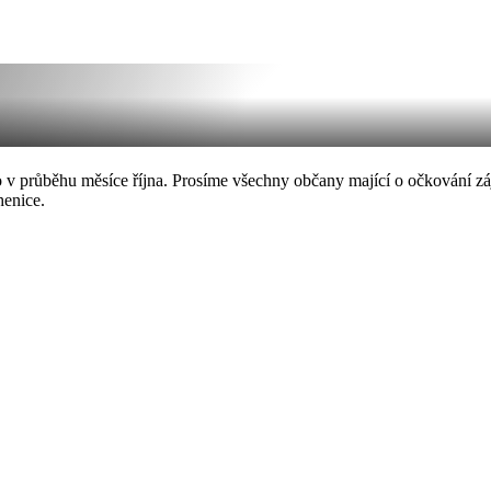
v průběhu měsíce října. Prosíme všechny občany mající o očkování záje
henice.