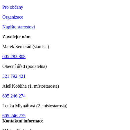
Pro občany
Organizace
Napište starostovi
Zavolejte nám
Marek Semerád (starosta)
605 283 808
Obecní úřad (podatelna)
321 792 421
Aleš Kobliha (1. místostarosta)
605 246 274
Lenka Mlynářová (2. místostarosta)
605 246 275
Kontaktní informace