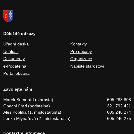
Důležité odkazy
Úřední deska
Kontakty
Události
Pro občany
Dokumenty
Organizace
e-Podatelna
Napište starostovi
Portál občana
Zavolejte nám
Marek Semerád (starosta)
605 283 808
Obecní úřad (podatelna)
321 792 421
Aleš Kobliha (1. místostarosta)
605 246 274
Lenka Mlynářová (2. místostarosta)
605 246 275
Kontaktní informace