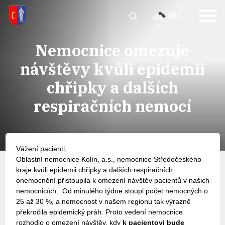
20
°C
Nemocnice omezuje
návštěvy kvůli epidemii
chřipky a dalších
respiračních nemocí
Vážení pacienti,
Oblastní nemocnice Kolín, a.s., nemocnice Středočeského
kraje kvůli epidemii chřipky a dalších respiračních
onemocnění přistoupila k omezení návštěv pacientů v našich
nemocnicích. Od minulého týdne stoupl počet nemocných o
25 až 30 %, a nemocnost v našem regionu tak výrazně
překročila epidemický práh. Proto vedení nemocnice
rozhodlo o omezení návštěv, kdy
k pacientovi bude