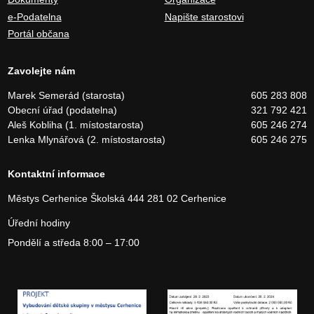
e-Podatelna
Napište starostovi
Portál občana
Zavolejte nám
Marek Semerád (starosta)
605 283 808
Obecní úřad (podatelna)
321 792 421
Aleš Kobliha (1. místostarosta)
605 246 274
Lenka Mlynářová (2. místostarosta)
605 246 275
Kontaktní informace
Městys Cerhenice
Školská 444
281 02 Cerhenice
Úřední hodiny
Pondělí a středa 8:00 – 17:00