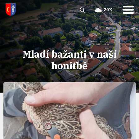
20
°C
Mladí bažanti v naší
honitbě