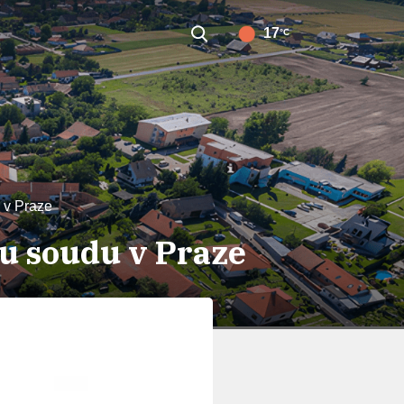
17
°C
 v Praze
u soudu v Praze