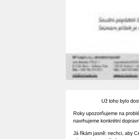
Už toho bylo dost
Roky upozorňujeme na problé
navrhujeme konkrétní dopravní
Já říkám jasně: nechci, aby C