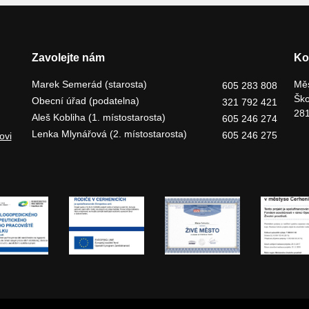
Zavolejte nám
Ko
Marek Semerád (starosta)
Měs
605 283 808
Ško
Obecní úřad (podatelna)
321 792 421
281
Aleš Kobliha (1. místostarosta)
605 246 274
Lenka Mlynářová (2. místostarosta)
605 246 275
ovi