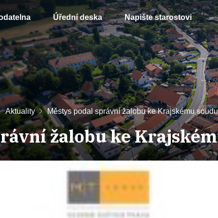
odatelna
Úřední deska
Napište starostovi
Aktuality
Městys podal správní žalobu ke Krajskému soudu
právní žalobu ke Krajském