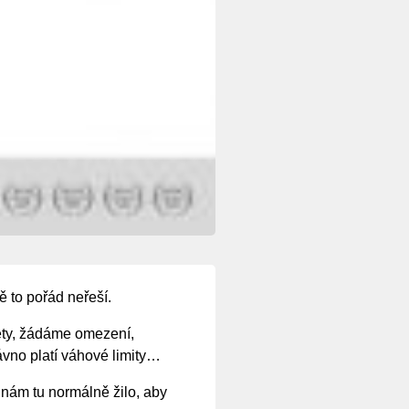
ě to pořád neřeší.
ty, žádáme omezení,
ávno platí váhové limity…
 nám tu normálně žilo, aby