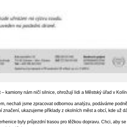
 – kamiony nám ničí silnice, ohrožují lidi a Městský úřad v Kolín
m, nechali jsme zpracovat odbornou analýzu, podáváme podně
 značení, ukazujeme příklady z okolních měst a obcí, kde už d
erhenice byly průjezdní trasou pro těžkou dopravu. Chci, aby se