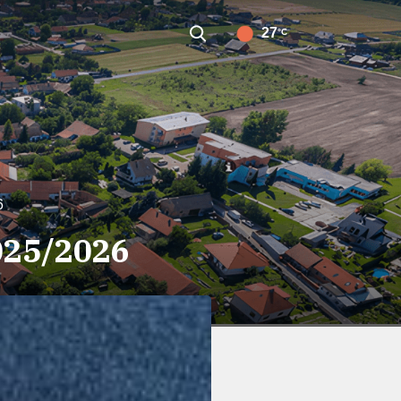
27
°C
6
2025/2026