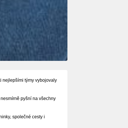
ti nejlepšími týmy vybojovaly
me nesmírně pyšní na všechny
inky, společné cesty i