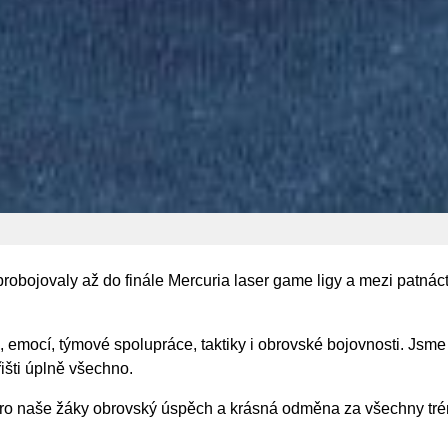
probojovaly až do finále Mercuria laser game ligy a mezi patnác
u, emocí, týmové spolupráce, taktiky i obrovské bojovnosti. Js
řišti úplně všechno.
pro naše žáky obrovský úspěch a krásná odměna za všechny trén