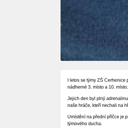
I letos se týmy ZŠ Cerhenice 
nádherné 3. místo a 10. místo.
Jejich den byl plný adrenalin
naše hráče, kteří nechali na h
Umístění na přední příčce je 
týmového ducha.