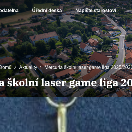
odatelna
Úřední deska
Napište starostovi
Domů
Aktuality
Mercuria školní laser game liga 2025/202
 školní laser game liga 