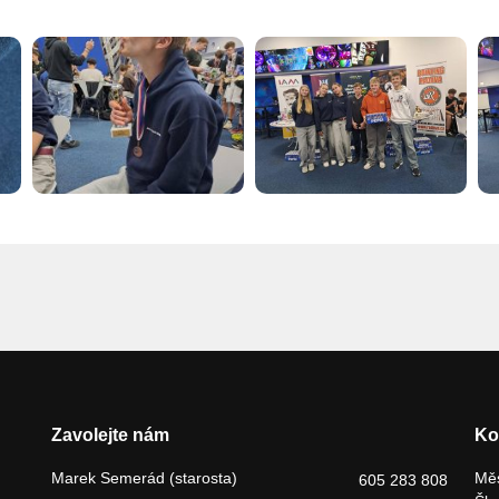
Zavolejte nám
Ko
Marek Semerád (starosta)
Měs
605 283 808