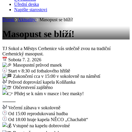
Úřední deska
Napište starostovi
Domů
Aktuality
Masopust se blíží!
Masopust se blíží!
TJ Sokol a Městys Cerhenice vás srdečně zvou na tradiční
Cerhenický masopust.
Sobota 7. 2. 2026
Masopustní průvod masek
Start v 8:30 od fotbalového hřiště
Zakončení cca v 15:00 v sokolovně na náměstí
Průvod doprovází kapela Kolíňanka
Občerstvení zajištěno
Přidej se k nám v masce i bez masky!
⸻
Večerní zábava v sokolovně
Od 15:00 reprodukovaná hudba
Od 18:00 hraje kapela NĚCO „Chachabit“
Vstupné na kapelu dobrovolné