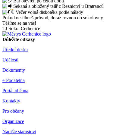
Bar otevřen po celou dobu
Sekaná a obložený talíř z Řeznictví u Bratranců
Večer volná diskotéka podle nálady
Pokud nestihneš průvod, doraz rovnou do sokolovny.
Těšíme se na vás!
TJ Sokol Cerhenice
Důležité odkazy
Úřední deska
Události
Dokumenty
e-Podatelna
Portál občana
Kontakty
Pro občany
Organizace
Napište starostovi