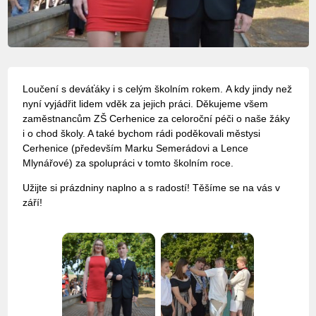
Loučení s deváťáky i s celým školním rokem. A kdy jindy než
nyní vyjádřit lidem vděk za jejich práci. Děkujeme všem
zaměstnancům ZŠ Cerhenice za celoroční péči o naše žáky
i o chod školy. A také bychom rádi poděkovali městysi
Cerhenice (především Marku Semerádovi a Lence
Mlynářové) za spolupráci v tomto školním roce.
Užijte si prázdniny naplno a s radostí! Těšíme se na vás v
září!