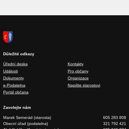
Důležité odkazy
Úřední deska
Kontakty
Události
Pro občany
Dokumenty
Organizace
e-Podatelna
Napište starostovi
Portál občana
Zavolejte nám
Marek Semerád (starosta)
605 283 808
Obecní úřad (podatelna)
321 792 421