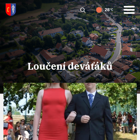
28
°C
Loučení deváťáků