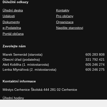
Důležité odkazy
Úřední deska
Kontakty
Události
Pro občany
Dokumenty
Organizace
e-Podatelna
Napište starostovi
Portál občana
Zavolejte nám
Marek Semerád (starosta)
605 283 808
Obecní úřad (podatelna)
321 792 421
Aleš Kobliha (1. místostarosta)
605 246 274
Lenka Mlynářová (2. místostarosta)
605 246 275
Kontaktní informace
Městys Cerhenice
Školská 444
281 02 Cerhenice
Úřední hodiny
Pondělí a středa 8:00 – 17:00