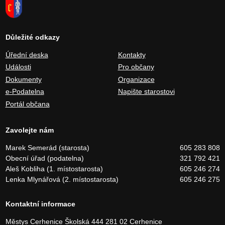
Důležité odkazy
Úřední deska
Kontakty
Události
Pro občany
Dokumenty
Organizace
e-Podatelna
Napište starostovi
Portál občana
Zavolejte nám
Marek Semerád (starosta)
605 283 808
Obecní úřad (podatelna)
321 792 421
Aleš Kobliha (1. místostarosta)
605 246 274
Lenka Mlynářová (2. místostarosta)
605 246 275
Kontaktní informace
Městys Cerhenice
Školská 444
281 02 Cerhenice