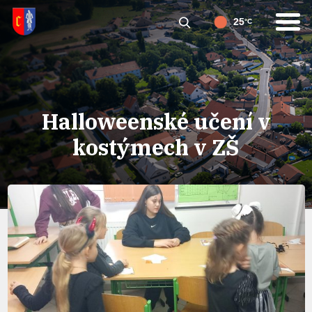
25
°C
Halloweenské učení v
kostýmech v ZŠ