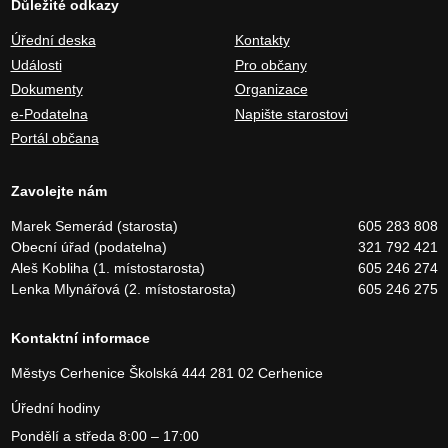
Důležité odkazy
Úřední deska
Kontakty
Události
Pro občany
Dokumenty
Organizace
e-Podatelna
Napište starostovi
Portál občana
Zavolejte nám
Marek Semerád (starosta)
605 283 808
Obecní úřad (podatelna)
321 792 421
Aleš Kobliha (1. místostarosta)
605 246 274
Lenka Mlynářová (2. místostarosta)
605 246 275
Kontaktní informace
Městys Cerhenice
Školská 444
281 02 Cerhenice
Úřední hodiny
Pondělí a středa 8:00 – 17:00