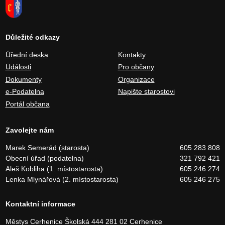
Důležité odkazy
Úřední deska
Kontakty
Události
Pro občany
Dokumenty
Organizace
e-Podatelna
Napište starostovi
Portál občana
Zavolejte nám
Marek Semerád (starosta)
605 283 808
Obecní úřad (podatelna)
321 792 421
Aleš Kobliha (1. místostarosta)
605 246 274
Lenka Mlynářová (2. místostarosta)
605 246 275
Kontaktní informace
Městys Cerhenice
Školská 444
281 02 Cerhenice