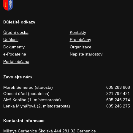
Důležité odkazy
Úřední deska
Kontakty
Události
Pro občany
Dokumenty
Organizace
e-Podatelna
Napište starostovi
Portál občana
Zavolejte nám
Marek Semerád (starosta)
605 283 808
Obecní úřad (podatelna)
321 792 421
Aleš Kobliha (1. místostarosta)
605 246 274
Lenka Mlynářová (2. místostarosta)
605 246 275
Kontaktní informace
Městys Cerhenice
Školská 444
281 02 Cerhenice