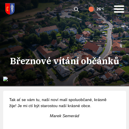
26
°C
Březnové vítání občánků
Tak ať se vám tu, naší noví malí spoluobčané, krásně
žije! Je mi ctí být starostou naší krásné obce.
Marek Semerád