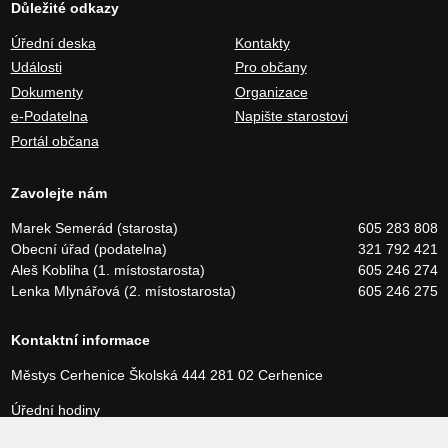
Důležité odkazy
Úřední deska
Kontakty
Události
Pro občany
Dokumenty
Organizace
e-Podatelna
Napište starostovi
Portál občana
Zavolejte nám
Marek Semerád (starosta)
605 283 808
Obecní úřad (podatelna)
321 792 421
Aleš Kobliha (1. místostarosta)
605 246 274
Lenka Mlynářová (2. místostarosta)
605 246 275
Kontaktní informace
Městys Cerhenice
Školská 444
281 02 Cerhenice
Úřední hodiny
Pondělí a středa 8:00 – 17:00