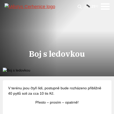
25
°C
Boj s ledovkou
V terénu jsou čtyři lidi, postupně bude rozházeno přibližně
40 pytlů soli za cca 10 tis Kč.
Přesto – prosím – opatrně!