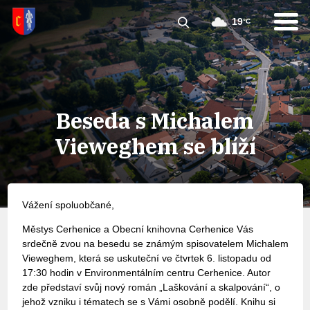
19
°C
Beseda s Michalem
Vieweghem se blíží
Vážení spoluobčané,
Městys Cerhenice a Obecní knihovna Cerhenice Vás
srdečně zvou na besedu se známým spisovatelem Michalem
Vieweghem, která se uskuteční ve čtvrtek 6. listopadu od
17:30 hodin v Environmentálním centru Cerhenice. Autor
zde představí svůj nový román „Laškování a skalpování“, o
jehož vzniku i tématech se s Vámi osobně podělí. Knihu si