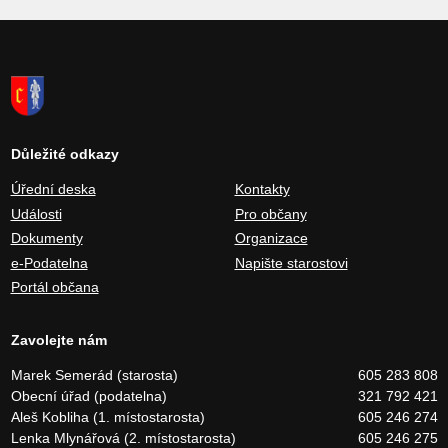
Důležité odkazy
Úřední deska
Kontakty
Události
Pro občany
Dokumenty
Organizace
e-Podatelna
Napište starostovi
Portál občana
Zavolejte nám
Marek Semerád (starosta)
605 283 808
Obecní úřad (podatelna)
321 792 421
Aleš Kobliha (1. místostarosta)
605 246 274
Lenka Mlynářová (2. místostarosta)
605 246 275