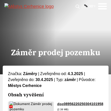
30
°C
Záměr prodej pozemku
Značka:
Záměry
|
Zveřejněno od:
4.3.2025
|
Zveřejněno do:
30.4.2025
|
Typ:
záměr
|
Původce:
Městys Cerhenice
Obsah vyvěšení
doc08956220250304101958
PDF
(2.38 MB)