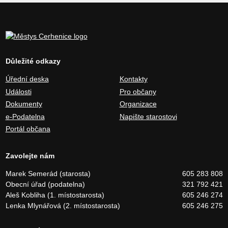
Důležité odkazy
Úřední deska
Kontakty
Události
Pro občany
Dokumenty
Organizace
e-Podatelna
Napište starostovi
Portál občana
Zavolejte nám
Marek Semerád (starosta)
605 283 808
Obecní úřad (podatelna)
321 792 421
Aleš Kobliha (1. místostarosta)
605 246 274
Lenka Mlynářová (2. místostarosta)
605 246 275