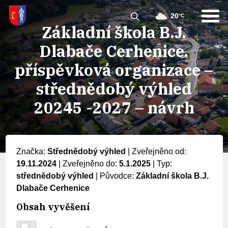
20
°C
Základní škola B.J.
Dlabače Cerhenice.
příspěvková organizace –
střednědobý výhled
20245 -2027 – návrh
Značka:
Střednědobý výhled
|
Zveřejněno od:
19.11.2024
|
Zveřejněno do:
5.1.2025
|
Typ:
střednědobý výhled
|
Původce:
Základní škola B.J.
Dlabače Cerhenice
Obsah vyvěšení