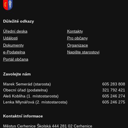
Důležité odkazy
Úřední deska
Kontakty
Události
Pro občany
Dokumenty
Organizace
e-Podatelna
Napište starostovi
Portál občana
Zavolejte nám
Marek Semerád (starosta)
605 283 808
Obecní úřad (podatelna)
321 792 421
Aleš Kobliha (1. místostarosta)
605 246 274
Lenka Mlynářová (2. místostarosta)
605 246 275
Kontaktní informace
Městys Cerhenice
Školská 444
281 02 Cerhenice