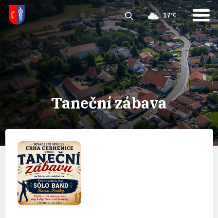
17
°C
Taneční zábava