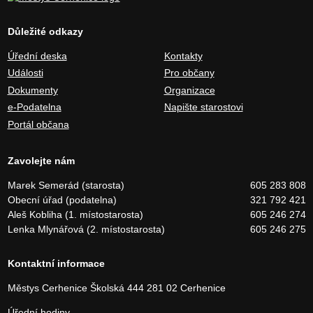
Důležité odkazy
Úřední deska
Kontakty
Události
Pro občany
Dokumenty
Organizace
e-Podatelna
Napište starostovi
Portál občana
Zavolejte nám
Marek Semerád (starosta)
605 283 808
Obecní úřad (podatelna)
321 792 421
Aleš Kobliha (1. místostarosta)
605 246 274
Lenka Mlynářová (2. místostarosta)
605 246 275
Kontaktní informace
Městys Cerhenice
Školská 444
281 02 Cerhenice
Úřední hodiny