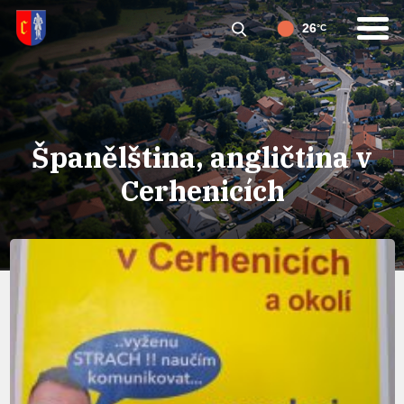
26
°C
Španělština, angličtina v
Cerhenicích