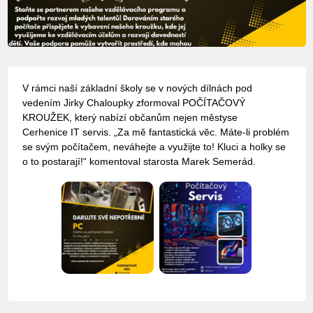
V rámci naší základní školy se v nových dílnách pod
vedením Jirky Chaloupky zformoval POČÍTAČOVÝ
KROUŽEK, který nabízí občanům nejen městyse
Cerhenice IT servis. „Za mě fantastická věc. Máte-li problém
se svým počítačem, neváhejte a využijte to! Kluci a holky se
o to postarají!“ komentoval starosta Marek Semerád.