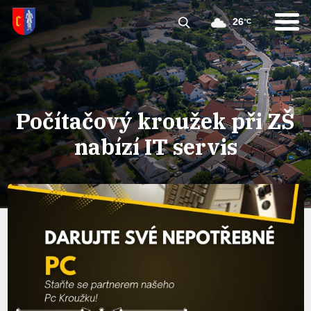
26
°C
Počítačový kroužek při ZŠ
nabízí IT servis