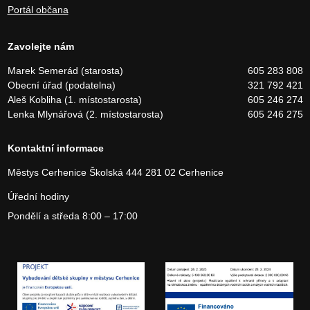
Portál občana
Zavolejte nám
Marek Semerád (starosta)
605 283 808
Obecní úřad (podatelna)
321 792 421
Aleš Kobliha (1. místostarosta)
605 246 274
Lenka Mlynářová (2. místostarosta)
605 246 275
Kontaktní informace
Městys Cerhenice
Školská 444
281 02 Cerhenice
Úřední hodiny
Pondělí a středa 8:00 – 17:00