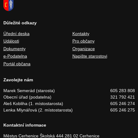
Důležité odkazy
Úřední deska
Kontakty
Události
Pro občany
Dokumenty
Organizace
e-Podatelna
Napište starostovi
Portál občana
Zavolejte nám
Marek Semerád (starosta)
605 283 808
Obecní úřad (podatelna)
321 792 421
Aleš Kobliha (1. místostarosta)
605 246 274
Lenka Mlynářová (2. místostarosta)
605 246 275
Kontaktní informace
Městys Cerhenice
Školská 444
281 02 Cerhenice