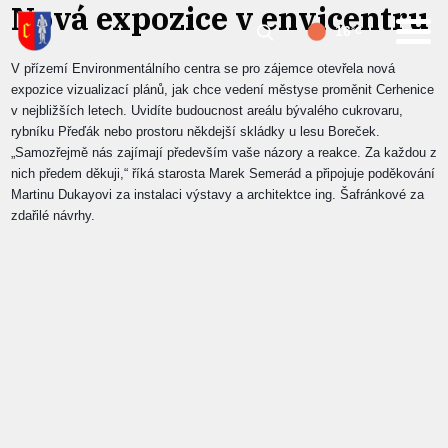
Nová expozice v envicentru
16
°C
V
přízemí Envi
ronmentálního
centra
se pro zájemce otevřela nová
expozice
vizualizací plánů, jak chce
vedení městyse
proměnit Cerhenice
v nejbližších letech. Uvidíte budoucnost areálu bývalého cukrovaru,
rybníku Přeďák nebo prostoru někdejší skládky u lesu Boreček.
„Samozřejmě nás zajímají především vaše názory a reakce. Za každou z
nich předem děkuji,“
říká starosta Marek Semerád a připojuje
poděkování
Martinu Dukayovi za instalaci výstavy a architektce ing. Šafránkové za
zdařilé návrhy.