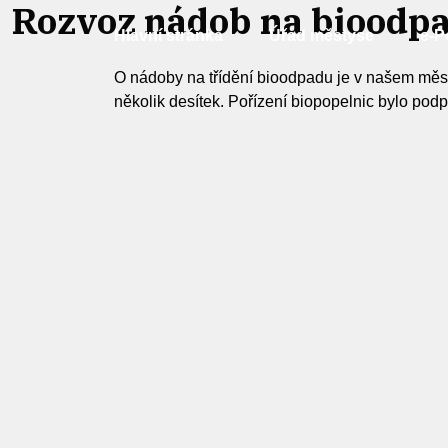
Rozvoz nádob na bioodpa
Hlavní stránka
Úřad městyse
e-P
O nádoby na třídění bioodpadu je v našem měst
několik desítek. Pořízení biopopelnic bylo podp