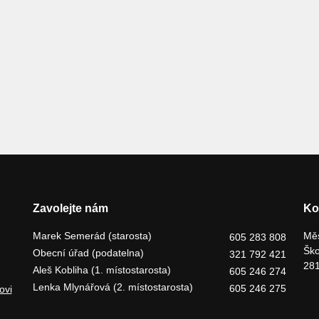
Zavolejte nám
Ko
Marek Semerád (starosta)
Měs
605 283 808
Ško
Obecní úřad (podatelna)
321 792 421
281
Aleš Kobliha (1. místostarosta)
605 246 274
Lenka Mlynářová (2. místostarosta)
605 246 275
ovi