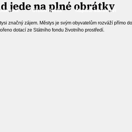
d jede na plné obrátky
odatelna
Úřední deska
Napište starostovi
ysi značný zájem. Městys je svým obyvatelům rozváží přímo do
ořeno dotací ze Státního fondu životního prostředí.