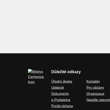
Důležité odkazy
Úřední deska
Kontakty
Události
Pro občany
Dokumenty
Organizace
e-Podatelna
Napište starost
Portál občana