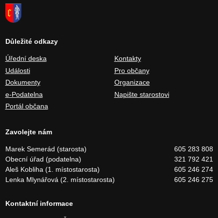
Důležité odkazy
Úřední deska
Kontakty
Události
Pro občany
Dokumenty
Organizace
e-Podatelna
Napište starostovi
Portál občana
Zavolejte nám
Marek Semerád (starosta)
605 283 808
Obecní úřad (podatelna)
321 792 421
Aleš Kobliha (1. místostarosta)
605 246 274
Lenka Mlynářová (2. místostarosta)
605 246 275
Kontaktní informace