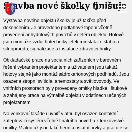
Stavba nové školky finišuje
23
°C
Výstavba nového objektu školky je už takřka před
dokončením. Je provedeno podlahové topení včetně
provedení anhydritových povrchů v celém objektu. Hotové
jsou montáže vzduchotechniky, elektroinstalace slabo a
silnoproudu, signalizace a instalace zdravotechniky.
Obkladačské práce na sociálních zařízeních v barevném
řešení vybraném projektantem a uživatelem jsou taktéž
hotovy stejně jako montáž sádrokartonových podhledů. Jsou
osazena stropní svítidla, anemostaty a světlovovody. Ve
vnitřních prostorách byly provedeny omítky hladké i štukové
a zahájeny práce na výmalbě objektu v odstínech určených
projektantem.
Na venkovní fasádě i uvnitř v atriu byl osazen kontaktní
zateplovací systém včetně finálního povrchu z tenkovrstvé
omítky. V atriu už jsou také herní a ostatní prvky a pracuje se